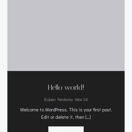
Hello world!
-
Rubén Perdomo
Mar 24
Welcome to WordPress. This is your first post.
Edit or delete it, then […]